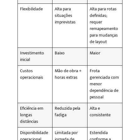
Flexibilidade
Alta para
Alta para rotas
situações
definidas;
imprevistas
requer
remapeamento
para mudanças
de layout
Investimento
Baixo
Maior
inicial
Custos
Mão de obra +
Frota
operacionais
horas extras
gerenciada com
menor
dependência de
pessoal
Eficiência em
Reduzida pela
Alta e
longas
fadiga
consistente
distâncias
Disponibilidade
Limitada por
Estendida
operacional
jornada de
conforme a