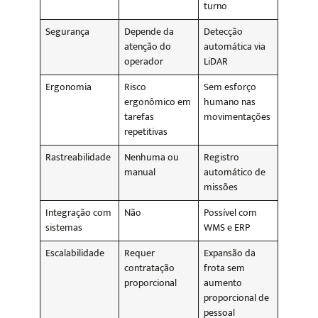
turno
Segurança
Depende da
Detecção
atenção do
automática via
operador
LiDAR
Ergonomia
Risco
Sem esforço
ergonômico em
humano nas
tarefas
movimentações
repetitivas
Rastreabilidade
Nenhuma ou
Registro
manual
automático de
missões
Integração com
Não
Possível com
sistemas
WMS e ERP
Escalabilidade
Requer
Expansão da
contratação
frota sem
proporcional
aumento
proporcional de
pessoal