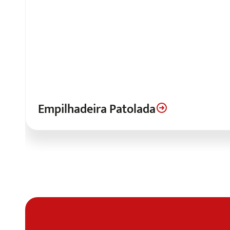
Empilhadeira Patolada
Empilhadeira Patolada
Ideal para abastecimento e retirada de linhas de prod
Capacidade de elevação: 1.2T - 1.6T
Altura máxima de elevação: 5.500mm
Velocidade máxima: 8 Km/h
Saiba mais