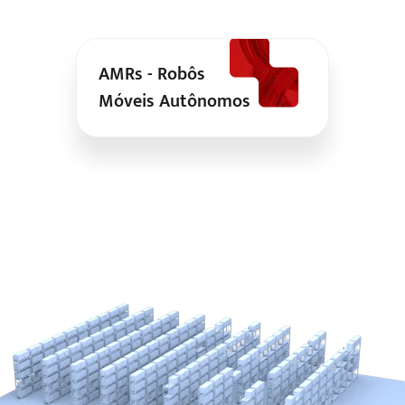
AMRs - Robôs
Móveis Autônomos
Empilhadeira Retrátil
Autônoma
Empilhadeira Patolada
Autônoma
Empilhadeira
Contrabalançada Autônoma
Transpaleteira Simples
Autônoma
Transpaleteira Slim
Autônoma
Rebocador Autônomo