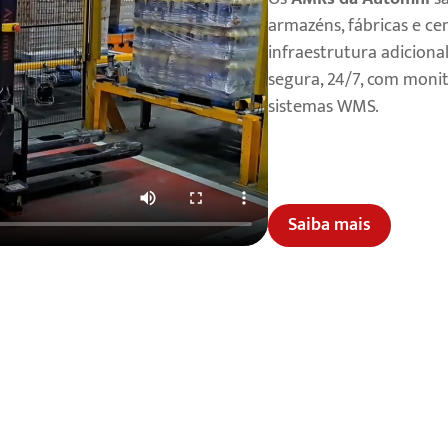
armazéns, fábricas e ce
infraestrutura adicion
segura, 24/7, com moni
sistemas WMS.
Uma tec
patamar da Indústria 4
Saiba mais