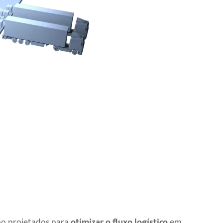
a
o projetados para
otimizar o fluxo logístico
em