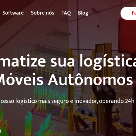
Software
Sobre nós
FAQ
Blog
F
atize sua logísti
Móveis Autônomos 
cesso logístico mais seguro e inovador, operando 24h 