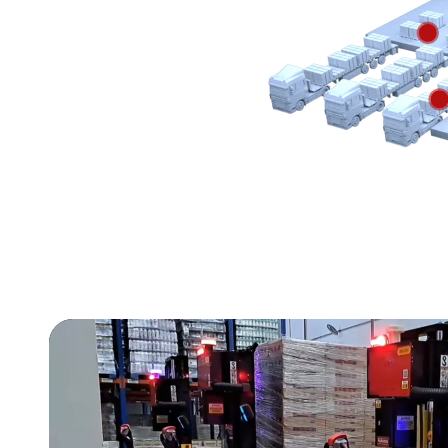
Modelo Indisponí
Movimentação en
1ª nível da estante
Solicitar or
Movim