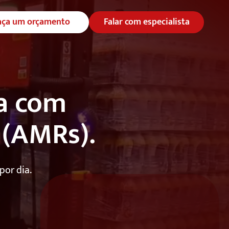
aça um orçamento
Falar com especialista
ca com
(AMRs).
por dia.