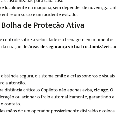
as customizadas para cada caso.
rre localmente na máquina, sem depender de nuvem, garan
 entre um susto e um acidente evitado.
 Bolha de Proteção Ativa
 de controle sobre a velocidade e a frenagem em momentos
s da criação de
áreas de segurança virtual customizáveis
a
istância segura, o sistema emite alertas sonoros e visuais 
re a atenção.
a distância crítica, o Copiloto não apenas avisa,
ele age.
O
eleração ou acionar o freio automaticamente, garantindo a
 o contato.
l das mãos de um operador possivelmente distraído e coloca