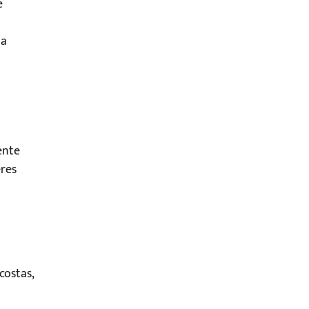
e
da
ente
eres
costas,