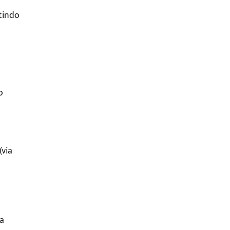
tindo
o
(via
 a