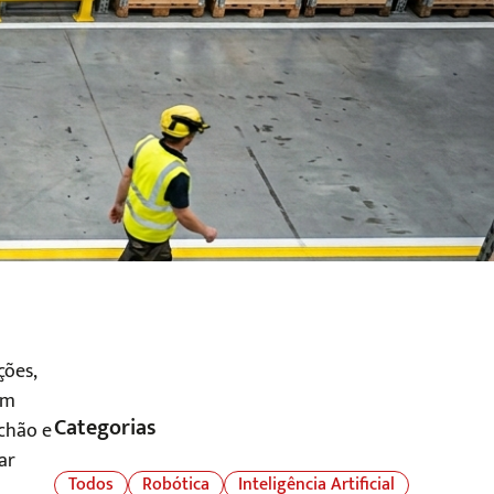
ções,
um
Categorias
 chão e
ar
Todos
Robótica
Inteligência Artificial