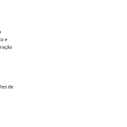
o
co e
eração
tes de