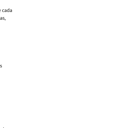
e cada
as,
s